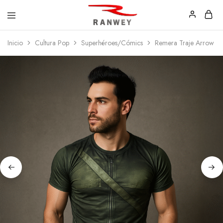
Ranwey
Tu
Inicio
Cultura Pop
Superhéroes/Cómics
Remera Traje Arrow
|
Estilo,
Tu
Tu
Estilo,
Diseño
Tu
—
Diseño
Remeras,
Buzos
y
Calzas