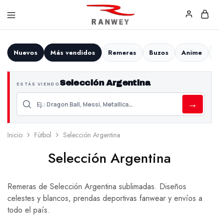
Ranwey
Tu
|
Estilo,
Tu
Tu
Nuevos
Más vendidos
Remeras
Buzos
Anime
F
Estilo,
Diseño
Tu
—
Diseño
Remeras,
Selección Argentina
Buzos
ESTÁS VIENDO
y
Calzas
→
Inicio
Fútbol
Selección Argentina
Selección Argentina
Remeras de Selección Argentina sublimadas. Diseños
celestes y blancos, prendas deportivas fanwear y envíos a
todo el país.