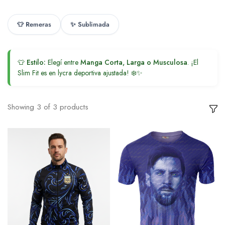
👕 Remeras
✨ Sublimada
👕
Estilo:
Elegí entre
Manga Corta, Larga o Musculosa
. ¡El
Slim Fit es en lycra deportiva ajustada! ❄️✨
Showing
3
of
3
products