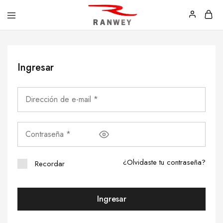
Ranwey
Tu
|
Estilo,
Tu
Tu
Estilo,
Diseño
Ingresar
Tu
—
Diseño
Remeras,
Buzos
y
Calzas
¿Olvidaste tu contraseña?
Recordar
Ingresar