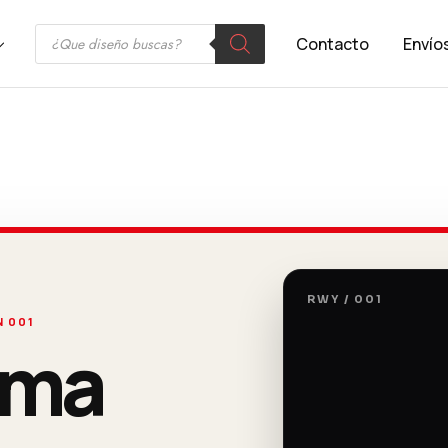
Contacto
Envíos
RWY / 001
N 001
ima