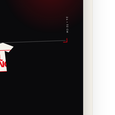
24 × 32 CM
U
EÑO