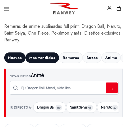
Ranwey
Tu
|
Estilo,
Remeras de anime sublimadas full print: Dragon Ball, Naruto,
Tu
Tu
Saint Seiya, One Piece, Pokémon y más. Diseños exclusivos
Estilo,
Diseño
Tu
—
Ranwey.
Diseño
Remeras,
Buzos
y
Calzas
Nuevos
Más vendidos
Remeras
Buzos
Anime
F
Animé
ESTÁS VIENDO
→
Dragon Ball
Saint Seiya
Naruto
IR DIRECTO A:
119
63
20