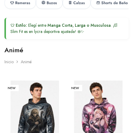
👕 Remeras
🧥 Buzos
👖 Calzas
🩳 Shorts de Baño
👕
Estilo:
Elegí entre
Manga Corta, Larga o Musculosa
. ¡El
Slim Fit es en lycra deportiva ajustada! ❄️✨
Animé
Inicio
Animé
NEW
NEW