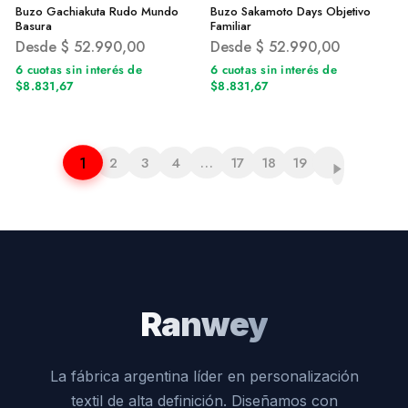
Buzo Gachiakuta Rudo Mundo
Buzo Sakamoto Days Objetivo
Basura
Familiar
Desde
$
52.990,00
Desde
$
52.990,00
6 cuotas sin interés de
6 cuotas sin interés de
$8.831,67
$8.831,67
1
2
3
4
…
17
18
19
Ranwey
La fábrica argentina líder en personalización
textil de alta definición. Diseñamos con