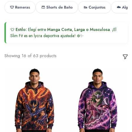
👕 Remeras
🩳 Shorts de Baño
👟 Conjuntos
☁️ Algo
👕
Estilo:
Elegí entre
Manga Corta, Larga o Musculosa
. ¡El
Slim Fit es en lycra deportiva ajustada! ❄️✨
Showing
16
of
63
products