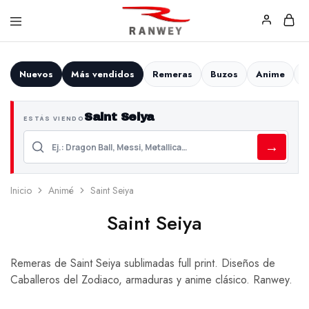
Ranwey
Tu
|
Estilo,
Tu
Tu
Nuevos
Más vendidos
Remeras
Buzos
Anime
F
Estilo,
Diseño
Tu
—
Diseño
Remeras,
Saint Seiya
Buzos
ESTÁS VIENDO
y
Calzas
→
Inicio
Animé
Saint Seiya
Saint Seiya
Remeras de Saint Seiya sublimadas full print. Diseños de
Caballeros del Zodiaco, armaduras y anime clásico. Ranwey.