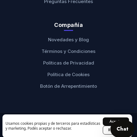
Preguntas Frecuentes
Compañía
Novedades y Blog
Términos y Condiciones
Políticas de Privacidad
Política de Cookies
Botón de Arrepentimiento
Aceptar
© 2026 Ranwey Personalizados. Todos los derechos
Usamos cookies propias y de terceros para estadísticas
Chat
y marketing. Podés aceptar o rechazar.
reservados.
Rechazar