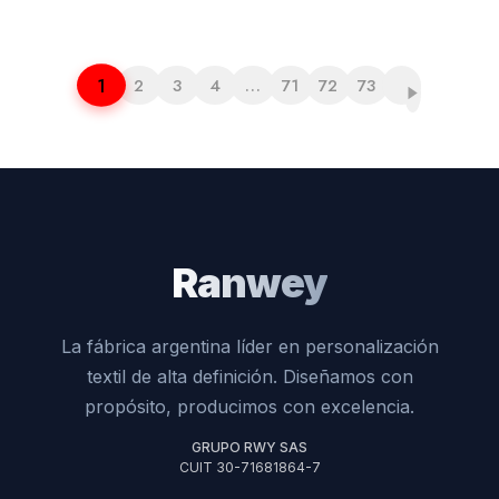
1
2
3
4
…
71
72
73
Ranwey
La fábrica argentina líder en personalización
textil de alta definición. Diseñamos con
propósito, producimos con excelencia.
GRUPO RWY SAS
CUIT 30-71681864-7