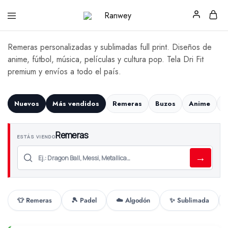
Ranwey
Tu
|
Estilo,
Tu
Tu
Remeras personalizadas y sublimadas full print. Diseños de
Estilo,
Diseño
Tu
—
anime, fútbol, música, películas y cultura pop. Tela Dri Fit
Diseño
Remeras,
premium y envíos a todo el país.
Buzos
y
Calzas
Nuevos
Más vendidos
Remeras
Buzos
Anime
F
Remeras
ESTÁS VIENDO
→
👕 Remeras
🎾 Padel
☁️ Algodón
✨ Sublimada