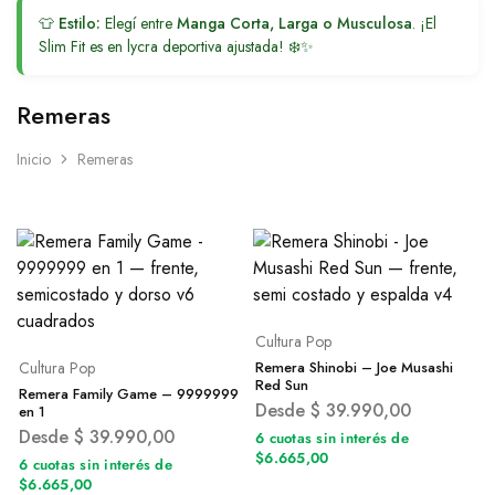
👕
Estilo:
Elegí entre
Manga Corta, Larga o Musculosa
. ¡El
Slim Fit es en lycra deportiva ajustada! ❄️✨
Remeras
Inicio
Remeras
Cultura Pop
Cultura Pop
Remera Shinobi – Joe Musashi
Red Sun
Remera Family Game – 9999999
Desde
$
39.990,00
en 1
Desde
$
39.990,00
6 cuotas sin interés de
$6.665,00
6 cuotas sin interés de
$6.665,00