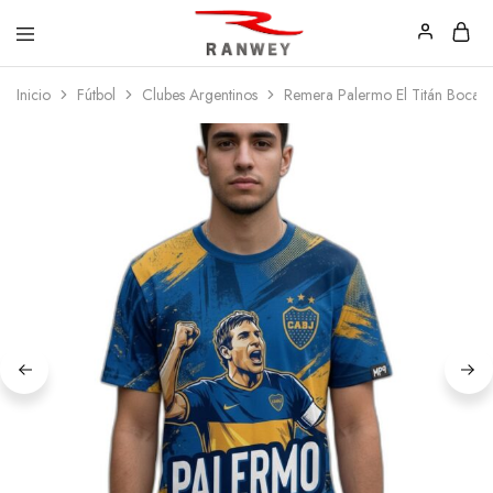
Ranwey
Tu
Inicio
Fútbol
Clubes Argentinos
Remera Palermo El Titán Boca Ju
|
Estilo,
Tu
Tu
Estilo,
Diseño
Tu
—
Diseño
Remeras,
Buzos
y
Calzas