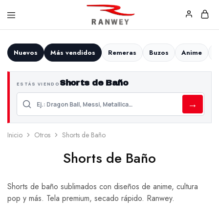
Ranwey
Tu
|
Estilo,
Tu
Tu
Nuevos
Más vendidos
Remeras
Buzos
Anime
F
Estilo,
Diseño
Tu
—
Diseño
Remeras,
Shorts de Baño
Buzos
ESTÁS VIENDO
y
Calzas
→
Inicio
Otros
Shorts de Baño
Shorts de Baño
Shorts de baño sublimados con diseños de anime, cultura
pop y más. Tela premium, secado rápido. Ranwey.