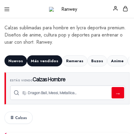
Ranwey
Tu
|
Estilo,
Tu
Tu
Calzas sublimadas para hombre en lycra deportiva premium.
Estilo,
Diseño
Tu
—
Diseños de anime, cultura pop y deportes para entrenar o
Diseño
Remeras,
usar con short. Ranwey.
Buzos
y
Calzas
Nuevos
Más vendidos
Remeras
Buzos
Anime
F
Calzas Hombre
ESTÁS VIENDO
→
👖 Calzas