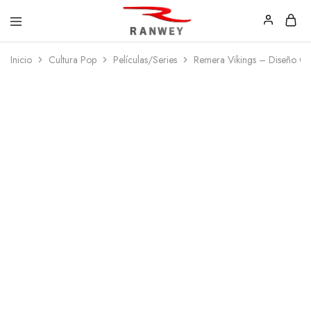
Ranwey
Tu
Inicio
Cultura Pop
Películas/Series
Remera Vikings – Diseño C
|
Estilo,
Tu
Tu
Estilo,
Diseño
Tu
—
Diseño
Remeras,
Buzos
y
Calzas