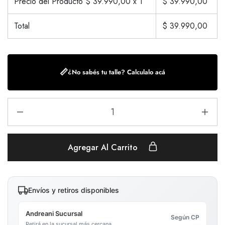
Precio del Producto $
39.990,00
x 1
$
39.990,00
Total
$
39.990,00
📏
¿No sabés tu talle? Calculalo acá
Agregar Al Carrito
Envíos y retiros disponibles
Andreani Sucursal
Según CP
Retirá en la sucursal más cercana