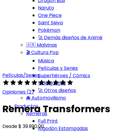
Dragon Ball
Naruto
One Piece
Saint Seiya
Pokémon
🚀 Demás diseños de Animé
🇦🇷 Malvinas
🎬 Cultura Pop
Música
Películas y Series
Películas/Series
Superhéroes / Cómics
Valorado
Videojuegos
con
🚀 Otros diseños
Opiniones (
2
)
4.50
🚘 Automovilismo
de
Remera Transformers
Productos
5
Remeras
según
Full Print
Desde
$
39.990,00
2
Algodón Estampadas