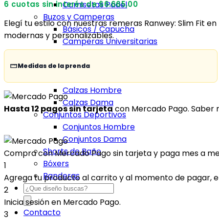
opiniones
6 cuotas sin interés de $6.665,00
Camisetas Pádel
Buzos y Camperas
Elegí tu estilo con nuestras remeras Ranwey: Slim Fit en
Básicos / Capucha
modernas y personalizables.
Camperas Universitarias
Camperas Deportivas
Ajustadas / Sueltas
Medidas de la prenda
Calzas
Calzas Hombre
Calzas Dama
Hasta 12 pagos sin tarjeta
con Mercado Pago.
Saber 
Conjuntos Deportivos
Conjuntos Hombre
Conjuntos Dama
Shorts de Baño
Compra con Mercado Pago sin tarjeta y paga mes a m
Bóxers
1
Banderas
Agrega tu producto al carrito y al momento de pagar, eli
Products
2
search
Inicia sesión en Mercado Pago.
Contacto
3