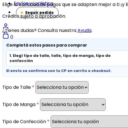
Envíos y Logística
Elige la cantidad de pagos que se adapten mejor a ti ¡y li
Seguir pedido
Crédito sujeto a aprobación.
¿Tienes dudas? Consulta nuestra
Ayuda
.
0
Completá estos pasos para comprar
1. Elegí tipo de talle, talle, tipo de manga, tipo de
confección
El envío se confirma con tu CP en carrito o checkout.
Tipo de Talle
*
Tipo de Manga
*
Tipo de Confección
*