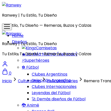
Ranwey | Tu Estilo, Tu Diseño
Tu Estilo, Tu Diseño — Remeras, Buzos y Calzas
Home
Diseños
Ranwey | Tu Estilo, Tu Diseño
Camisetas
Tu Estilo, Tu Diseño — Remeras, Buzos y Calzas
🔥 LO MÁS NUEVO (Ver todo)
⚡Superhéroes
⚽ Fútbol
0
Clubes Argentinos
Selección Argentina
Inicio
Cultura Pop
Películas/Series
Remera Tran
Clubes Internacionales
Leyendas del Fútbol
🚀 Demás diseños de Fútbol
🐉 Animé