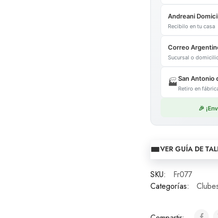
Andreani Domicil
Recibilo en tu casa
Correo Argentin
Sucursal o domicil
San Antonio 
🏭
Retiro en fábr
🎉 ¡En
VER GUÍA DE TAL
SKU:
Fr077
Categorías:
Clubes
Compartir: