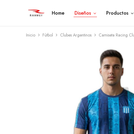
Home
Diseños
Productos
Ranwey
Tu
|
Estilo,
Tu
Tu
Estilo,
Diseño
Tu
—
Inicio
Fútbol
Clubes Argentinos
Camiseta Racing Cl
Diseño
Remeras,
Buzos
y
Calzas