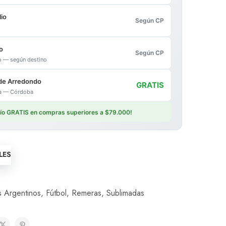
io
Según CP
o
Según CP
io — según destino
de Arredondo
GRATIS
ica — Córdoba
vío GRATIS en compras superiores a $79.000!
LES
 Argentinos
,
Fútbol
,
Remeras
,
Sublimadas