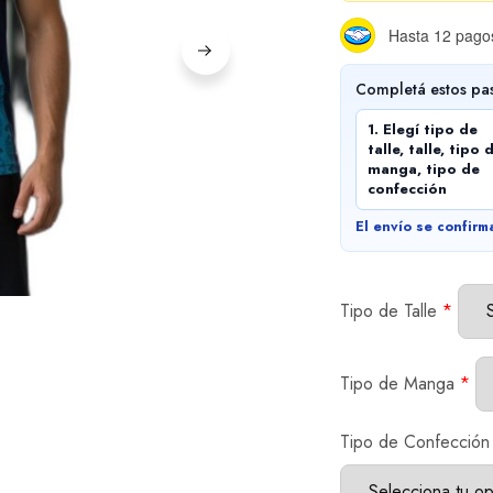
Hasta 12 pagos
Completá estos pa
1. Elegí tipo de
talle, talle, tipo 
manga, tipo de
confección
El envío se confirm
Tipo de Talle
*
Tipo de Manga
*
Tipo de Confección