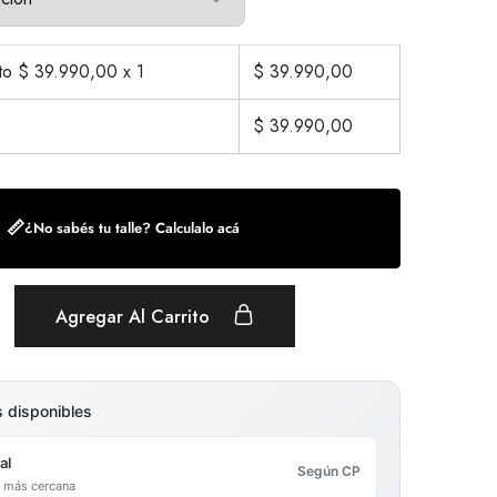
cto $
39.990,00
x 1
$
39.990,00
$
39.990,00
📏
¿No sabés tu talle? Calculalo acá
Agregar Al Carrito
s disponibles
al
Según CP
al más cercana