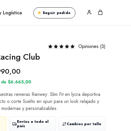
y Logística
Seguir pedido
Opiniones (
3
)
acing Club
990,00
és de $6.665,00
nuestras remeras Ranwey: Slim Fit en lycra deportiva
cto o corte Suelto en spun para un look relajado y
 modernas y personalizables.
Envíos a todo el
Cambios por talle
país