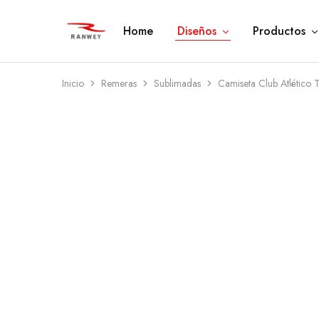
Home
Diseños
Productos
Ranwey
Tu
|
Estilo,
Tu
Tu
Estilo,
Diseño
Tu
—
Inicio
Remeras
Sublimadas
Camiseta Club Atlético 
Diseño
Remeras,
Buzos
y
Calzas