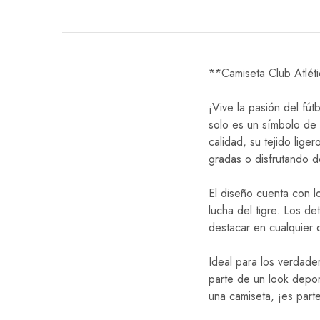
**Camiseta Club Atlét
¡Vive la pasión del fút
solo es un símbolo de 
calidad, su tejido lig
gradas o disfrutando d
El diseño cuenta con lo
lucha del tigre. Los d
destacar en cualquier 
Ideal para los verdader
parte de un look depor
una camiseta, ¡es parte