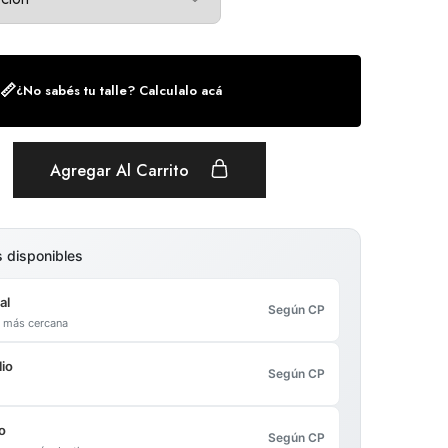
📏
¿No sabés tu talle? Calculalo acá
Agregar Al Carrito
s disponibles
al
Según CP
al más cercana
io
Según CP
o
Según CP