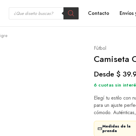
Contacto
Envíos 
Tigre
Fútbol
Camiseta C
Desde
$
39.
6 cuotas sin inte
Elegí tu estilo con 
para un ajuste perfe
cómodo. Auténticas,
Medidas de la
prenda