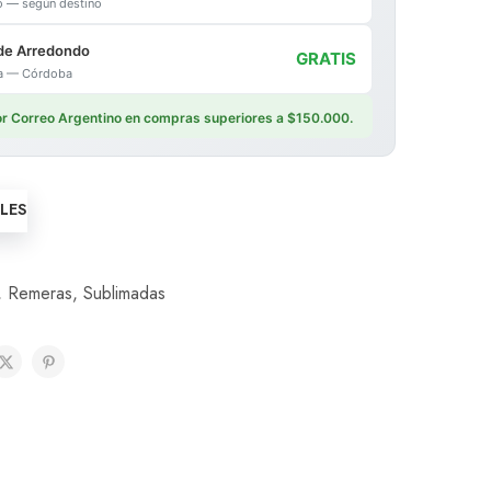
io — según destino
de Arredondo
GRATIS
ica — Córdoba
por Correo Argentino en compras superiores a $150.000.
LLES
,
Remeras
,
Sublimadas