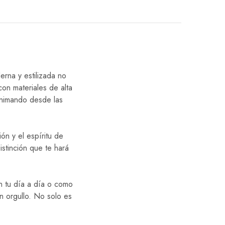
erna y estilizada no
on materiales de alta
 animando desde las
ón y el espíritu de
stinción que te hará
en tu día a día o como
on orgullo. No solo es