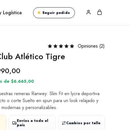
y Logística
Seguir pedido
Opiniones (
2
)
lub Atlético Tigre
990,00
rés de $6.665,00
nuestras remeras Ranwey: Slim Fit en lycra deportiva
cto o corte Suelto en spun para un look relajado y
 modernas y personalizables.
Envíos a todo el
Cambios por talle
país