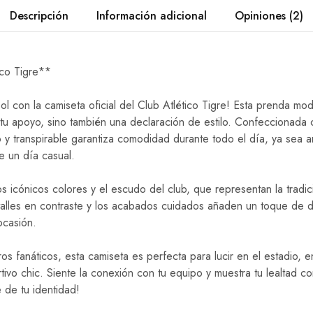
Descripción
Información adicional
Opiniones (2)
ico Tigre**
bol con la camiseta oficial del Club Atlético Tigre! Esta prenda mod
tu apoyo, sino también una declaración de estilo. Confeccionada c
ero y transpirable garantiza comodidad durante todo el día, ya sea
e un día casual.
s icónicos colores y el escudo del club, que representan la tradici
etalles en contraste y los acabados cuidados añaden un toque de di
ocasión.
os fanáticos, esta camiseta es perfecta para lucir en el estadio, 
tivo chic. Siente la conexión con tu equipo y muestra tu lealtad c
 de tu identidad!