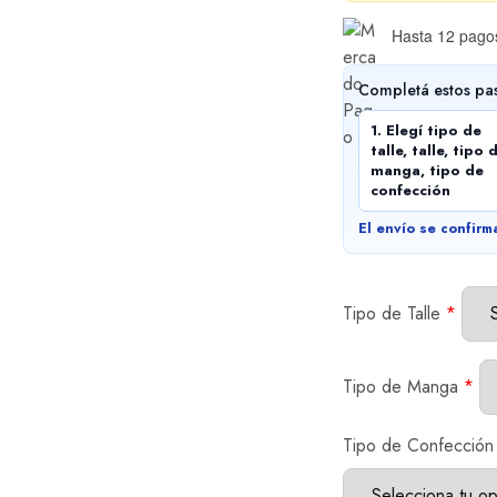
Hasta 12 pagos
Completá estos pa
1. Elegí tipo de
talle, talle, tipo 
manga, tipo de
confección
El envío se confirm
Tipo de Talle
*
Tipo de Manga
*
Tipo de Confección