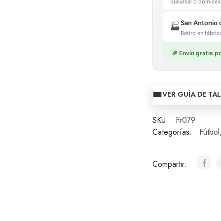
Sucursal o domicil
San Antonio 
🏭
Retiro en fábr
🎉 Envío gratis 
VER GUÍA DE TA
SKU:
Fr079
Categorías:
Fútbol
Compartir: