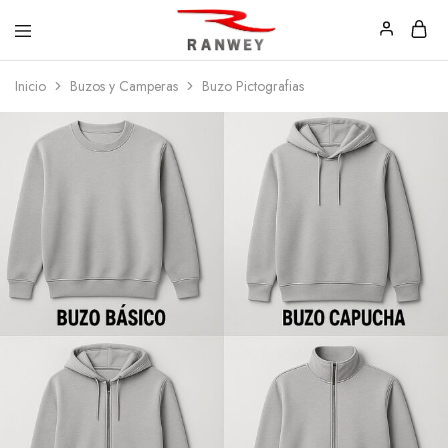
Ranwey
Tu
Inicio
Buzos y Camperas
Buzo Pictografias
|
Estilo,
Tu
Tu
Estilo,
Diseño
Tu
—
Diseño
Remeras,
Buzos
y
Calzas