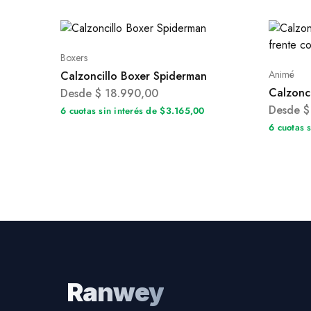
Boxers
Animé
Calzoncillo Boxer Spiderman
Calzonc
Desde
$
18.990,00
Desde
$
6 cuotas sin interés de $3.165,00
6 cuotas 
Ranwey