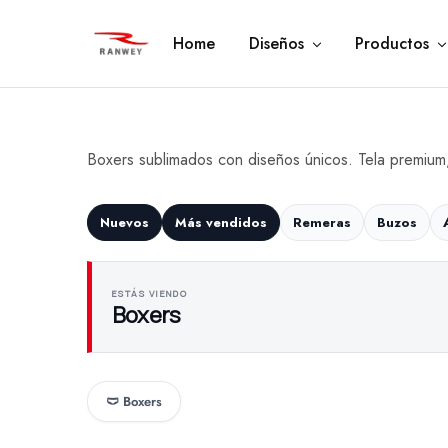
Home
Diseños
Productos
Ranwey
Tu
|
Estilo,
Tu
Tu
Estilo,
Diseño
Tu
—
Diseño
Remeras,
Buzos
Boxers sublimados con diseños únicos. Tela premium
y
Calzas
Nuevos
Más vendidos
Remeras
Buzos
ESTÁS VIENDO
Boxers
🩲 Boxers