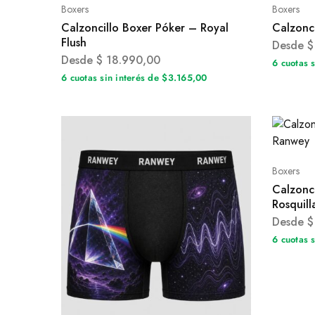
Boxers
Boxers
Calzoncillo Boxer Póker – Royal
Calzonc
Flush
Desde
$
Desde
$
18.990,00
6 cuotas 
6 cuotas sin interés de $3.165,00
Boxers
Calzonc
Rosquill
Desde
$
6 cuotas 