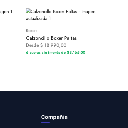
Boxers
Calzoncillo Boxer Paltas
Desde
$
18.990,00
6 cuotas sin interés de $3.165,00
Compañía