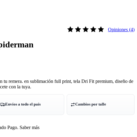
Opiniones (
4
)
Valorado con
5.00
de 5 según
3
Spiderman
tu remera. en sublimación full print, tela Dri Fit premium, diseño de
cete con la tuya.
Envíos a todo el país
Cambios por talle
do Pago.
Saber más