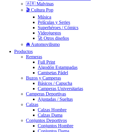
🇦🇷 Malvinas
🎬 Cultura Pop
Música
Películas y Series
Superhéroes / Cómics
Videojuegos
🚀 Otros diseños
🚘 Automovilismo
Productos
Remeras
Full Print
Algodón Estampadas
Camisetas Pádel
Buzos y Camperas
Básicos / Capucha
Camperas Universitarias
Camperas Deportivas
Ajustadas / Sueltas
Calzas
Calzas Hombre
Calzas Dama
Conjuntos Deportivos
Conjuntos Hombre
Conjuntos Dama