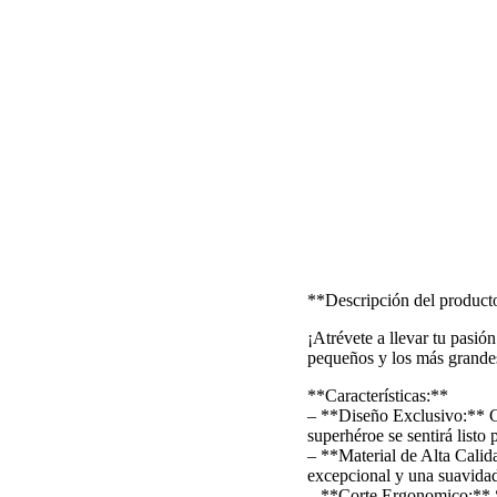
**Descripción del product
¡Atrévete a llevar tu pasió
pequeños y los más grandes
**Características:**
– **Diseño Exclusivo:** Co
superhéroe se sentirá listo 
– **Material de Alta Calid
excepcional y una suavidad 
– **Corte Ergonomico:** Su