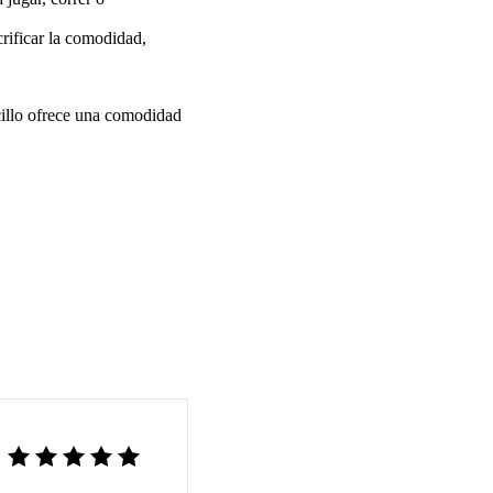
crificar la comodidad,
cillo ofrece una comodidad
Rated
5
out of 5