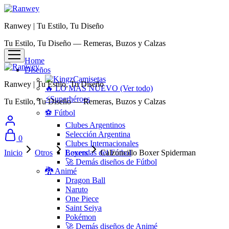
Ranwey | Tu Estilo, Tu Diseño
Tu Estilo, Tu Diseño — Remeras, Buzos y Calzas
Home
Diseños
Camisetas
Ranwey | Tu Estilo, Tu Diseño
🔥 LO MÁS NUEVO (Ver todo)
⚡Superhéroes
Tu Estilo, Tu Diseño — Remeras, Buzos y Calzas
⚽ Fútbol
Clubes Argentinos
Selección Argentina
0
Clubes Internacionales
Inicio
Otros
Boxers
Leyendas del Fútbol
Calzoncillo Boxer Spiderman
🚀 Demás diseños de Fútbol
🐉 Animé
Dragon Ball
Naruto
One Piece
Saint Seiya
Pokémon
🚀 Demás diseños de Animé