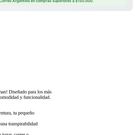
r Correo Argentino en compras superiores a $150.000.
erman! Diseñado para los más
 comodidad y funcionalidad.
entura, tu pequeño
una transpirabilidad
jugar, correr o