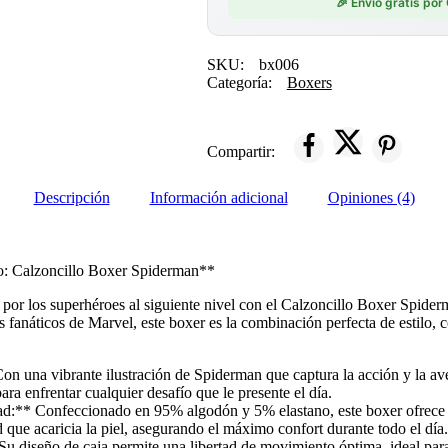
🎉 Envío gratis po
SKU:
bx006
Categoría:
Boxers
Compartir:
Descripción
Información adicional
Opiniones (4)
o: Calzoncillo Boxer Spiderman**
n por los superhéroes al siguiente nivel con el Calzoncillo Boxer Spid
 fanáticos de Marvel, este boxer es la combinación perfecta de estilo,
n una vibrante ilustración de Spiderman que captura la acción y la av
para enfrentar cualquier desafío que le presente el día.
ad:** Confeccionado en 95% algodón y 5% elastano, este boxer ofrece 
que acaricia la piel, asegurando el máximo confort durante todo el día.
 diseño de caja permite una libertad de movimiento óptima, ideal para 