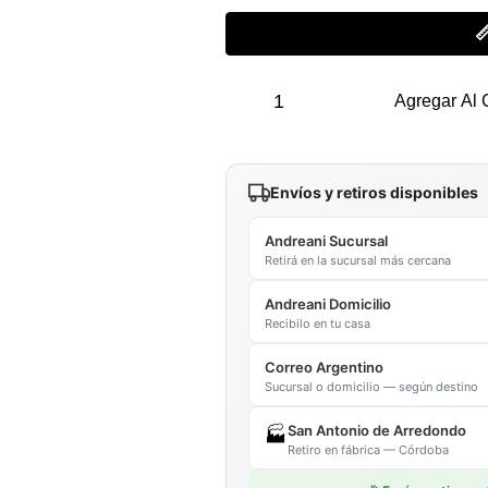

Calzoncillo
Boxer
Agregar Al 
Spiderman
quantity
Envíos y retiros disponibles
Andreani Sucursal
Retirá en la sucursal más cercana
Andreani Domicilio
Recibilo en tu casa
Correo Argentino
Sucursal o domicilio — según destino
San Antonio de Arredondo
🏭
Retiro en fábrica — Córdoba