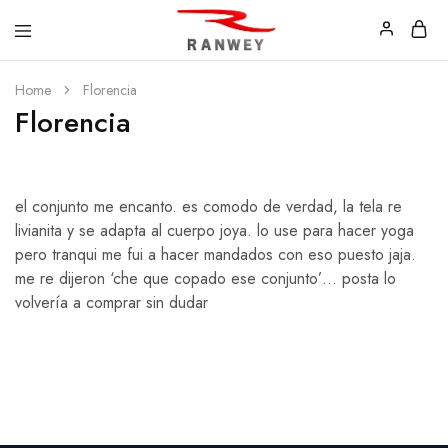
Ranwey
Tu
Home
Florencia
|
Estilo,
Tu
Tu
Florencia
Estilo,
Diseño
Tu
—
Diseño
Remeras,
Buzos
y
Calzas
el conjunto me encanto. es comodo de verdad, la tela re
livianita y se adapta al cuerpo joya. lo use para hacer yoga
pero tranqui me fui a hacer mandados con eso puesto jaja.
me re dijeron ‘che que copado ese conjunto’… posta lo
volvería a comprar sin dudar