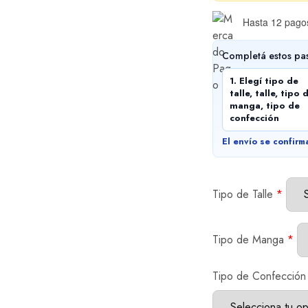
Hasta 12 pagos
Completá estos pa
1. Elegí tipo de
talle, talle, tipo 
manga, tipo de
confección
El envío se confirm
Tipo de Talle
*
Tipo de Manga
*
Tipo de Confección