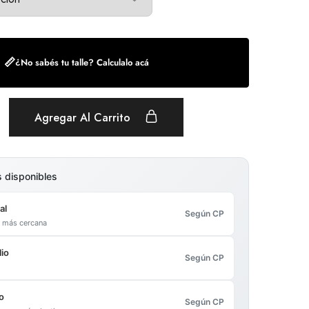
📏
¿No sabés tu talle? Calculalo acá
Agregar Al Carrito
s disponibles
al
Según CP
al más cercana
io
Según CP
o
Según CP