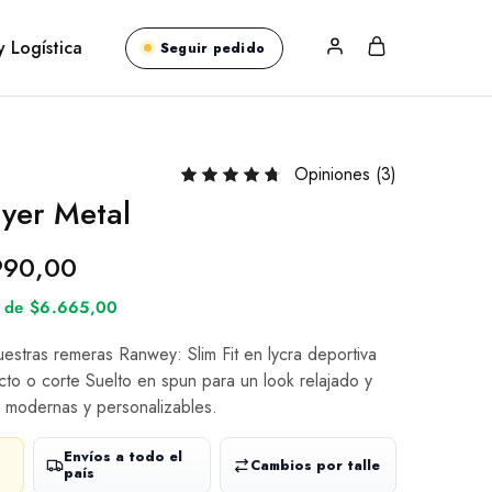
y Logística
Seguir pedido
Opiniones (
3
)
yer Metal
990,00
és de $6.665,00
nuestras remeras Ranwey: Slim Fit en lycra deportiva
cto o corte Suelto en spun para un look relajado y
 modernas y personalizables.
Envíos a todo el
Cambios por talle
país