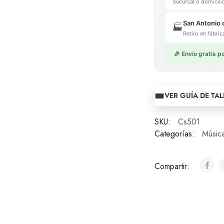
Sucursal o domicil
San Antonio 
🏭
Retiro en fábr
🎉 Envío gratis 
VER GUÍA DE TAL
SKU:
Cs501
Categorías:
Músic
Compartir: