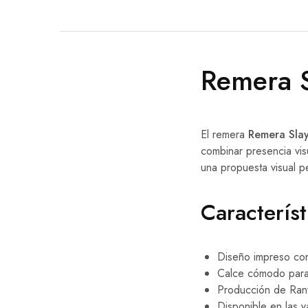
Remera S
El remera
Remera Slay
combinar presencia vis
una propuesta visual 
Característ
Diseño impreso con 
Calce cómodo para u
Producción de Ranw
Disponible en las va