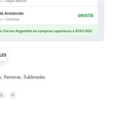
io — según destino
de Arredondo
GRATIS
ica — Córdoba
por Correo Argentino en compras superiores a $150.000.
LES
a
,
Remeras
,
Sublimadas