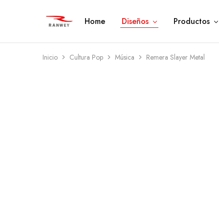
Home
Diseños
Productos
Ranwey
Tu
|
Estilo,
Tu
Tu
Estilo,
Diseño
Tu
—
Inicio
Cultura Pop
Música
Remera Slayer Metal
Diseño
Remeras,
Buzos
y
Calzas