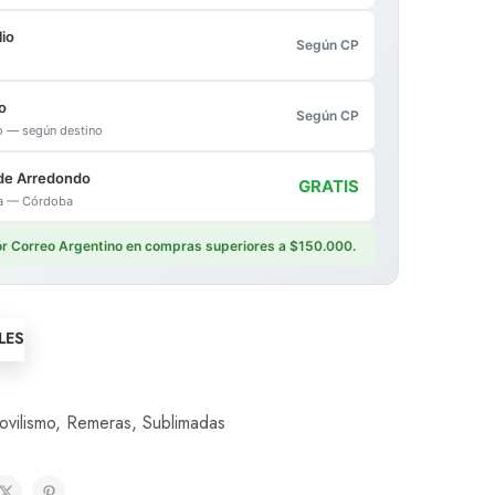
io
Según CP
o
Según CP
io — según destino
de Arredondo
GRATIS
ica — Córdoba
por Correo Argentino en compras superiores a $150.000.
LES
vilismo
,
Remeras
,
Sublimadas