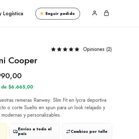
y Logística
Seguir pedido
Opiniones (
2
)
ni Cooper
990,00
és de $6.665,00
nuestras remeras Ranwey: Slim Fit en lycra deportiva
cto o corte Suelto en spun para un look relajado y
 modernas y personalizables.
Envíos a todo el
Cambios por talle
país