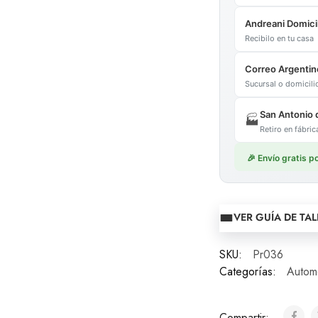
Andreani Domicil
Recibilo en tu casa
Correo Argentin
Sucursal o domicil
San Antonio 
🏭
Retiro en fábr
🎉 Envío gratis 
VER GUÍA DE TAL
SKU:
Pr036
Categorías:
Automo
Compartir: