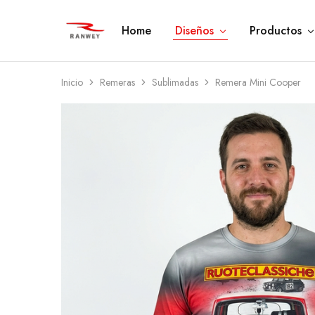
Home
Diseños
Productos
Ranwey
Tu
|
Estilo,
Tu
Tu
Estilo,
Diseño
Tu
—
Inicio
Remeras
Sublimadas
Remera Mini Cooper
Diseño
Remeras,
Buzos
y
Calzas