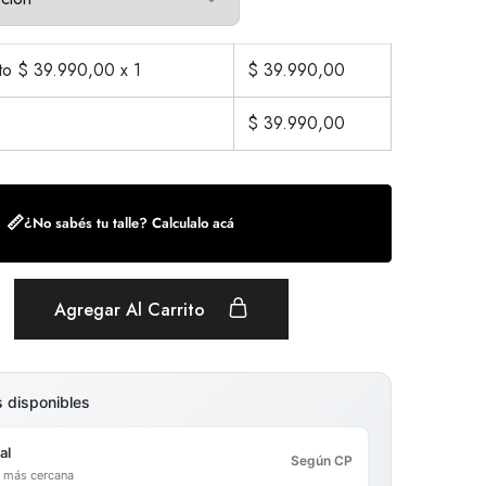
cto $
39.990,00
x 1
$
39.990,00
$
39.990,00
📏
¿No sabés tu talle? Calculalo acá
Agregar Al Carrito
s disponibles
al
Según CP
al más cercana