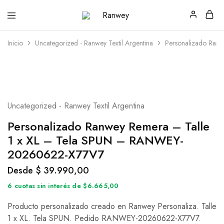
Ranwey
Tu
|
Estilo,
Tu
Tu
Inicio
Uncategorized - Ranwey Textil Argentina
Personalizado Ran
Estilo,
Diseño
Tu
—
Diseño
Remeras,
Buzos
y
Calzas
Uncategorized - Ranwey Textil Argentina
Personalizado Ranwey Remera – Talle
1 x XL – Tela SPUN – RANWEY-
20260622-X77V7
Desde
$
39.990,00
6 cuotas sin interés de $6.665,00
Producto personalizado creado en Ranwey Personaliza. Talle
1 x XL. Tela SPUN. Pedido RANWEY-20260622-X77V7.