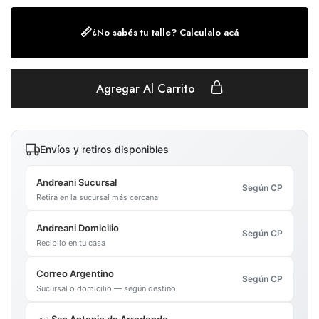
📏
¿No sabés tu talle? Calculalo acá
Agregar Al Carrito
Envíos y retiros disponibles
Andreani Sucursal
Según CP
Retirá en la sucursal más cercana
Andreani Domicilio
Según CP
Recibilo en tu casa
Correo Argentino
Según CP
Sucursal o domicilio — según destino