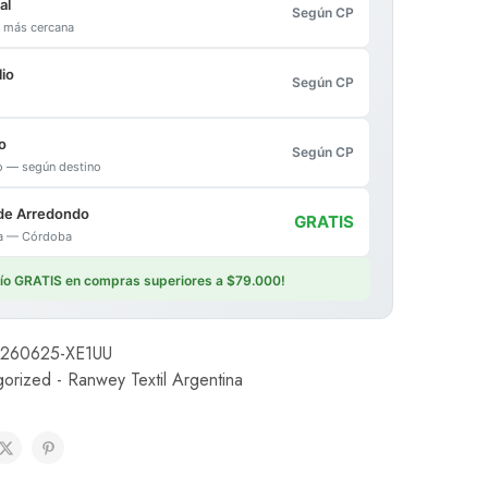
al
Según CP
al más cercana
io
Según CP
o
Según CP
io — según destino
de Arredondo
GRATIS
ica — Córdoba
vío GRATIS en compras superiores a $79.000!
260625-XE1UU
orized - Ranwey Textil Argentina