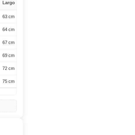
Largo
63 cm
64 cm
67 cm
69 cm
72 cm
75 cm