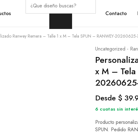
Products
search
uctos
Contacto
alizado Ranwey Remera – Talle 1 x M – Tela SPUN – RANWEY-20260625
Uncategorized - Ran
Personaliz
x M – Tel
20260625
Desde
$
39.
6 cuotas sin inte
Producto personaliz
SPUN. Pedido RA