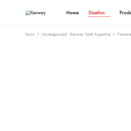
Home
Diseños
Prod
Ranwey
Tu
|
Estilo,
Tu
Tu
Estilo,
Diseño
Tu
—
Inicio
Uncategorized - Ranwey Textil Argentina
Person
Diseño
Remeras,
Buzos
y
Calzas