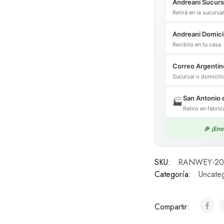
Andreani Sucurs
Retirá en la sucurs
Andreani Domicil
Recibilo en tu casa
Correo Argentin
Sucursal o domicil
San Antonio 
🏭
Retiro en fábr
🎉 ¡En
SKU:
RANWEY-20
Categoría:
Uncateg
Compartir: