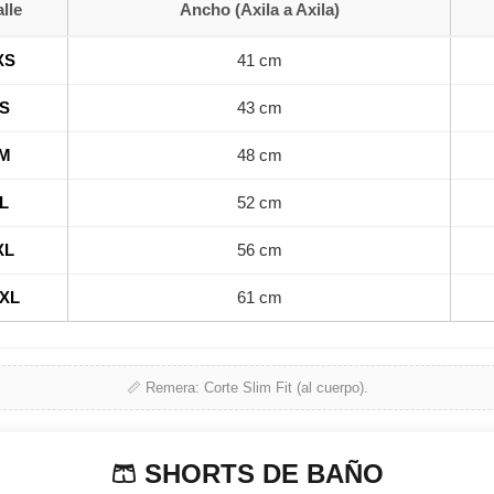
alle
Ancho (Axila a Axila)
XS
41 cm
S
43 cm
M
48 cm
L
52 cm
XL
56 cm
XL
61 cm
📏
Remera:
Corte Slim Fit (al cuerpo).
🩳 SHORTS DE BAÑO