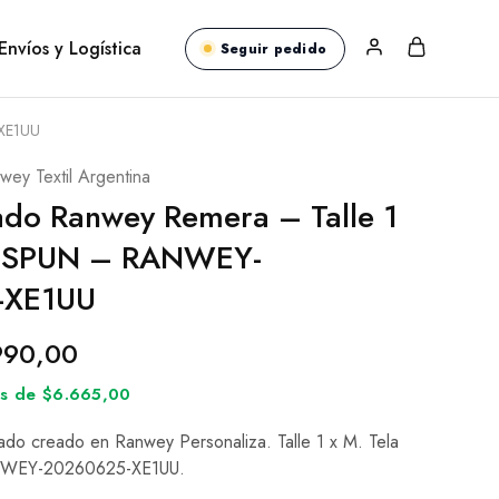
Envíos y Logística
Seguir pedido
-XE1UU
wey Textil Argentina
ado Ranwey Remera – Talle 1
a SPUN – RANWEY-
-XE1UU
990,00
rés de $6.665,00
ado creado en Ranwey Personaliza. Talle 1 x M. Tela
NWEY-20260625-XE1UU.