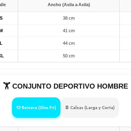
alle
Ancho (Axila a Axila)
S
38 cm
M
41 cm
L
44 cm
XL
50 cm
🏋️ CONJUNTO DEPORTIVO HOMBRE
👕 Remera (Slim Fit)
👖 Calzas (Larga y Corta)