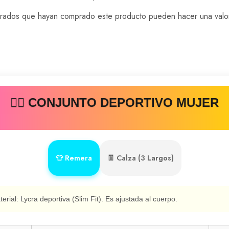
istrados que hayan comprado este producto pueden hacer una valo
🧘‍♀️ CONJUNTO DEPORTIVO MUJER
👕 Remera
👖 Calza (3 Largos)
erial:
Lycra deportiva (Slim Fit). Es ajustada al cuerpo.