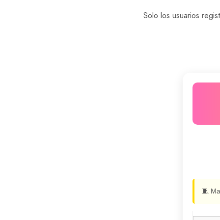
Solo los usuarios reg
🧵
Mat