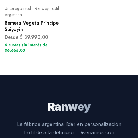
Uncategorized - Ranwey Textil
Argentina
Remera Vegeta Príncipe
Saiyayin
Desde
$
39.990,00
6 cuotas sin interés de
$6.665,00
Ranwey
La fábrica argentina líder en personalización
textil de alta definición. Diseñamos con