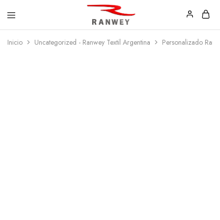
Ranwey
Tu
Inicio
Uncategorized - Ranwey Textil Argentina
Personalizado Ra
|
Estilo,
Tu
Tu
Estilo,
Diseño
Tu
—
Diseño
Remeras,
Buzos
y
Calzas