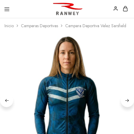
Ranwey
Tu
Inicio
Camperas Deportivas
Campera Deportiva Velez Sarsfield
|
Estilo,
Tu
Tu
Estilo,
Diseño
Tu
—
Diseño
Remeras,
Buzos
y
Calzas