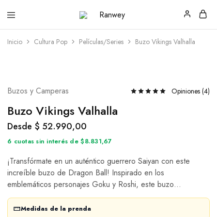
Ranwey
Tu
|
Estilo,
Tu
Tu
Inicio
Cultura Pop
Películas/Series
Buzo Vikings Valhalla
Estilo,
Diseño
Tu
—
Diseño
Remeras,
Buzos
y
Calzas
Buzos y Camperas
Opiniones (
4
)
Buzo Vikings Valhalla
Desde
$
52.990,00
6 cuotas sin interés de $8.831,67
¡Transfórmate en un auténtico guerrero Saiyan con este
increíble buzo de Dragon Ball! Inspirado en los
emblemáticos personajes Goku y Roshi, este buzo…
Medidas de la prenda