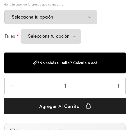
de la imagen de la prenda que se muestre.
Talles
*
📏
¿No sabés tu talle? Calculalo acá
Agregar Al Carrito