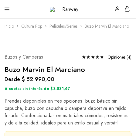
Ranwey
Tu
|
Estilo,
Tu
Tu
Inicio
Cultura Pop
Películas/Series
Buzo Marvin El Marciano
Estilo,
Diseño
Tu
—
Diseño
Remeras,
Buzos
y
Calzas
Buzos y Camperas
Opiniones (
4
)
Buzo Marvin El Marciano
Desde
$
52.990,00
6 cuotas sin interés de $8.831,67
Prendas disponibles en tres opciones: buzo básico sin
capucha, buzo con capucha o campera deportiva en tejido
frisado. Confeccionadas en materiales cómodos, resistentes
y de alta calidad, ideales para un estilo casual y versátil.