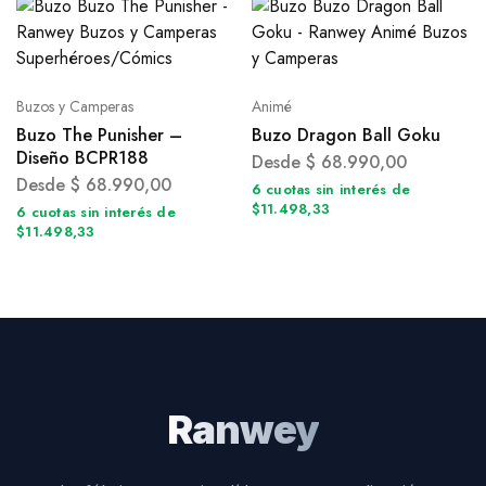
Buzos y Camperas
Animé
Buzo The Punisher –
Buzo Dragon Ball Goku
Diseño BCPR188
Desde
$
68.990,00
Desde
$
68.990,00
6 cuotas sin interés de
$11.498,33
6 cuotas sin interés de
$11.498,33
Ranwey