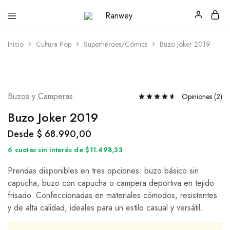
Ranwey
Tu
|
Estilo,
Tu
Tu
Inicio
Cultura Pop
Superhéroes/Cómics
Buzo Joker 2019
Estilo,
Diseño
Tu
—
Diseño
Remeras,
Buzos
y
Calzas
Buzos y Camperas
Opiniones (
2
)
Buzo Joker 2019
Desde
$
68.990,00
6 cuotas sin interés de $11.498,33
Prendas disponibles en tres opciones: buzo básico sin
capucha, buzo con capucha o campera deportiva en tejido
frisado. Confeccionadas en materiales cómodos, resistentes
y de alta calidad, ideales para un estilo casual y versátil.