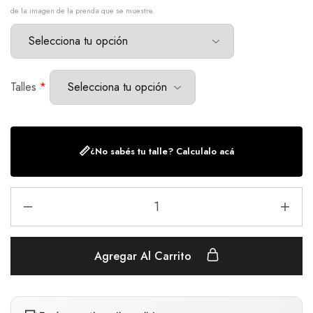
de la imagen de la prenda que se muestre.
Talles
*
📏
¿No sabés tu talle? Calculalo acá
Agregar Al Carrito