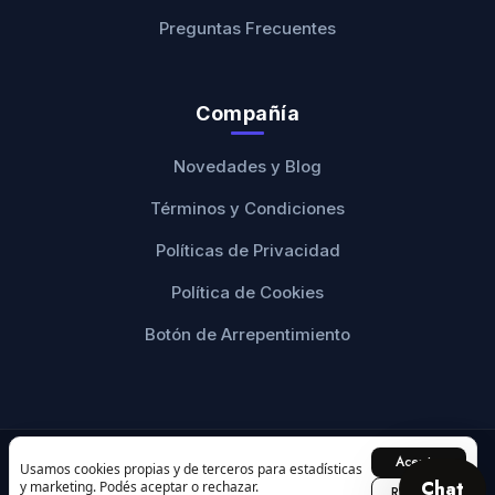
Preguntas Frecuentes
Compañía
Novedades y Blog
Términos y Condiciones
Políticas de Privacidad
Política de Cookies
Botón de Arrepentimiento
Aceptar
© 2026 Ranwey Personalizados. Todos los derechos
Usamos cookies propias y de terceros para estadísticas
Chat
y marketing. Podés aceptar o rechazar.
reservados.
Rechazar