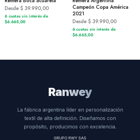
Remera Boca acuarela
Remera Argentina
Campeón Copa América
Desde
$
39.990,00
2021
6 cuotas sin interés de
Desde
$
39.990,00
$6.665,00
6 cuotas sin interés de
$6.665,00
Ranwey
La fábrica argentina líder en personalización
textil de alta definición. Diseñamos con
propósito, producimos con excelencia.
GRUPO RWY SAS