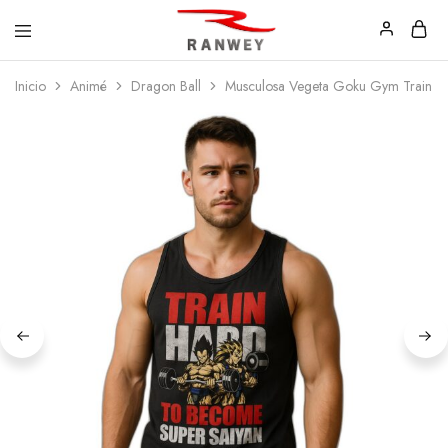
Ranwey
Tu
Inicio
Animé
Dragon Ball
Musculosa Vegeta Goku Gym Train H
|
Estilo,
Tu
Tu
Estilo,
Diseño
Tu
—
Diseño
Remeras,
Buzos
y
Calzas