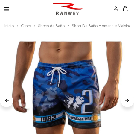
Ranwey
Tu
Inicio
Otros
Shorts de Baño
Short De Baño Homenaje Malvinas
|
Estilo,
Tu
Tu
Estilo,
Diseño
Tu
—
Diseño
Remeras,
Buzos
y
Calzas