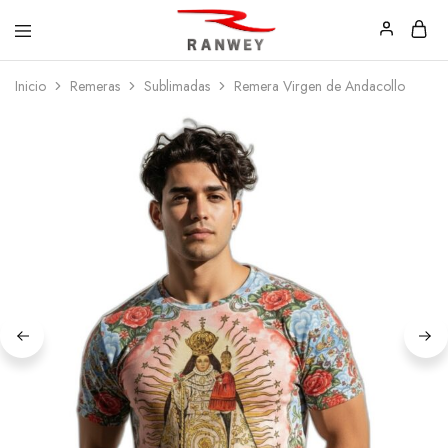
Ranwey
Tu
Inicio
Remeras
Sublimadas
Remera Virgen de Andacollo
|
Estilo,
Tu
Tu
Estilo,
Diseño
Tu
—
Diseño
Remeras,
Buzos
y
Calzas