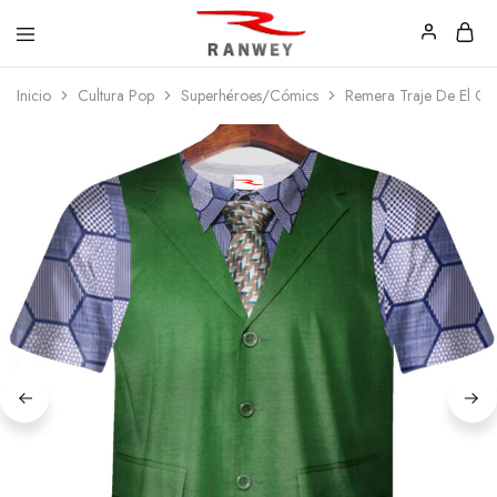
Ranwey
Tu
Inicio
Cultura Pop
Superhéroes/Cómics
Remera Traje De El Gu
|
Estilo,
Tu
Tu
Estilo,
Diseño
Tu
—
Diseño
Remeras,
Buzos
y
Calzas