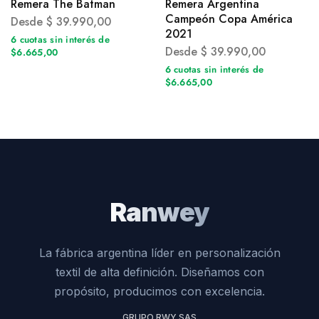
Remera The Batman
Remera Argentina
Campeón Copa América
Desde
$
39.990,00
2021
6 cuotas sin interés de
Desde
$
39.990,00
$6.665,00
6 cuotas sin interés de
$6.665,00
Ranwey
La fábrica argentina líder en personalización
textil de alta definición. Diseñamos con
propósito, producimos con excelencia.
GRUPO RWY SAS