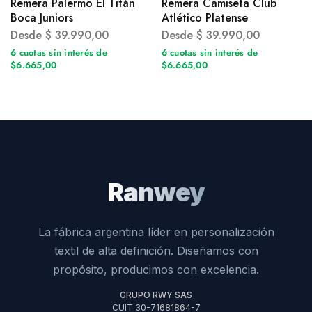
Remera Palermo El Titán
Remera Camiseta Club
Boca Juniors
Atlético Platense
Desde
$
39.990,00
Desde
$
39.990,00
6 cuotas sin interés de
6 cuotas sin interés de
$6.665,00
$6.665,00
Ranwey
La fábrica argentina líder en personalización
textil de alta definición. Diseñamos con
propósito, producimos con excelencia.
GRUPO RWY SAS
CUIT 30-71681864-7