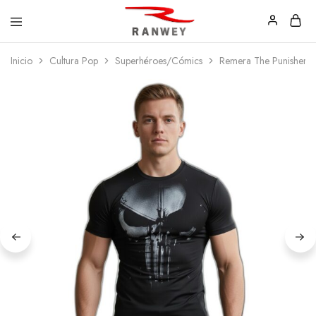
Ranwey
Tu
Inicio
Cultura Pop
Superhéroes/Cómics
Remera The Punisher 
|
Estilo,
Tu
Tu
Estilo,
Diseño
Tu
—
Diseño
Remeras,
Buzos
y
Calzas