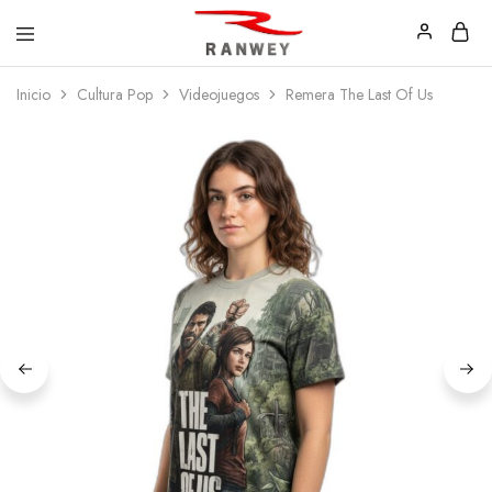
Ranwey
Tu
Inicio
Cultura Pop
Videojuegos
Remera The Last Of Us
|
Estilo,
Tu
Tu
Estilo,
Diseño
Tu
—
Diseño
Remeras,
Buzos
y
Calzas