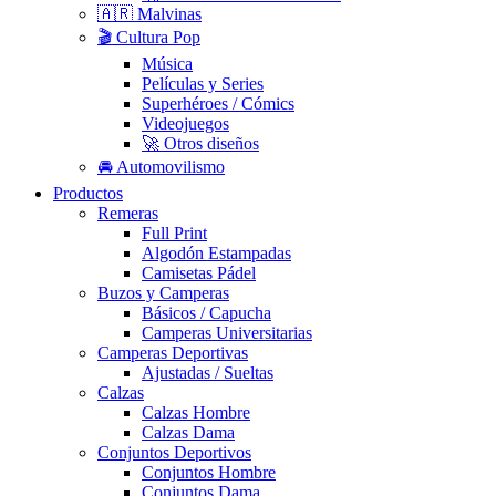
🇦🇷 Malvinas
🎬 Cultura Pop
Música
Películas y Series
Superhéroes / Cómics
Videojuegos
🚀 Otros diseños
🚘 Automovilismo
Productos
Remeras
Full Print
Algodón Estampadas
Camisetas Pádel
Buzos y Camperas
Básicos / Capucha
Camperas Universitarias
Camperas Deportivas
Ajustadas / Sueltas
Calzas
Calzas Hombre
Calzas Dama
Conjuntos Deportivos
Conjuntos Hombre
Conjuntos Dama