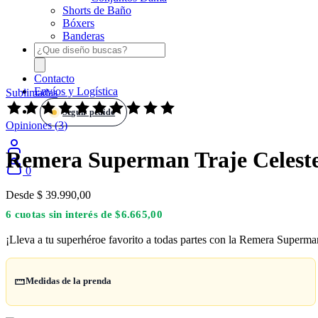
Shorts de Baño
Bóxers
Banderas
Products
search
Contacto
Envíos y Logística
Sublimadas
Valorado
Seguir pedido
con
Opiniones (
3
)
4.67
de
Remera Superman Traje Celest
5
según
0
2
opiniones
Desde
$
39.990,00
6 cuotas sin interés de $6.665,00
¡Lleva a tu superhéroe favorito a todas partes con la Remera Superman
Medidas de la prenda