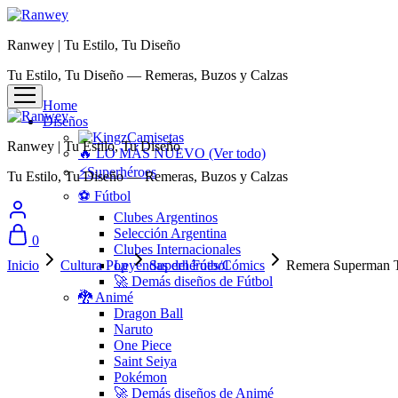
Ranwey | Tu Estilo, Tu Diseño
Tu Estilo, Tu Diseño — Remeras, Buzos y Calzas
Home
Diseños
Camisetas
Ranwey | Tu Estilo, Tu Diseño
🔥 LO MÁS NUEVO (Ver todo)
⚡Superhéroes
Tu Estilo, Tu Diseño — Remeras, Buzos y Calzas
⚽ Fútbol
Clubes Argentinos
Selección Argentina
0
Clubes Internacionales
Inicio
Cultura Pop
Leyendas del Fútbol
Superhéroes/Cómics
Remera Superman Tr
🚀 Demás diseños de Fútbol
🐉 Animé
Dragon Ball
Naruto
One Piece
Saint Seiya
Pokémon
🚀 Demás diseños de Animé