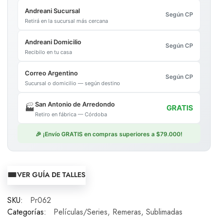
Andreani Sucursal
Según CP
Retirá en la sucursal más cercana
Andreani Domicilio
Según CP
Recibilo en tu casa
Correo Argentino
Según CP
Sucursal o domicilio — según destino
San Antonio de Arredondo
🏭
GRATIS
Retiro en fábrica — Córdoba
🎉 ¡Envío GRATIS en compras superiores a $79.000!
VER GUÍA DE TALLES
SKU:
Pr062
Categorías:
Películas/Series
,
Remeras
,
Sublimadas