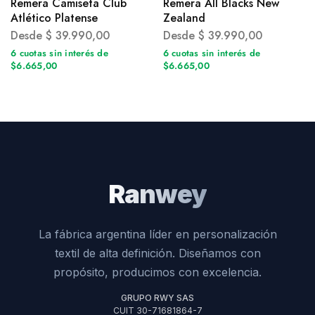
Remera Camiseta Club
Remera All Blacks New
Atlético Platense
Zealand
Desde
$
39.990,00
Desde
$
39.990,00
6 cuotas sin interés de
6 cuotas sin interés de
$6.665,00
$6.665,00
Ranwey
La fábrica argentina líder en personalización
textil de alta definición. Diseñamos con
propósito, producimos con excelencia.
GRUPO RWY SAS
CUIT 30-71681864-7