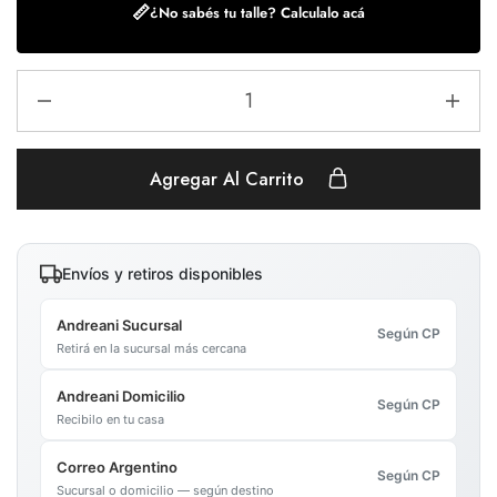
📏
¿No sabés tu talle? Calculalo acá
Agregar Al Carrito
Envíos y retiros disponibles
Andreani Sucursal
Según CP
Retirá en la sucursal más cercana
Andreani Domicilio
Según CP
Recibilo en tu casa
Correo Argentino
Según CP
Sucursal o domicilio — según destino