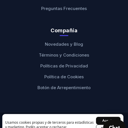
Preguntas Frecuentes
Compañía
Novedades y Blog
Términos y Condiciones
Políticas de Privacidad
Política de Cookies
Botón de Arrepentimiento
Aceptar
© 2026 Ranwey Personalizados. Todos los derechos
Usamos cookies propias y de terceros para estadísticas
Chat
y marketing. Podés aceptar o rechazar.