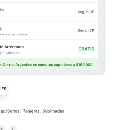
io
Según CP
o
Según CP
io — según destino
de Arredondo
GRATIS
ica — Córdoba
por Correo Argentino en compras superiores a $150.000.
LES
las/Series
,
Remeras
,
Sublimadas