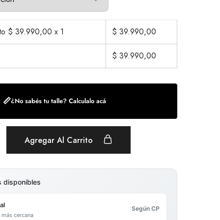
cto $
39.990,00
x 1
$
39.990,00
$
39.990,00
📏
¿No sabés tu talle? Calculalo acá
Agregar Al Carrito
s disponibles
al
Según CP
al más cercana