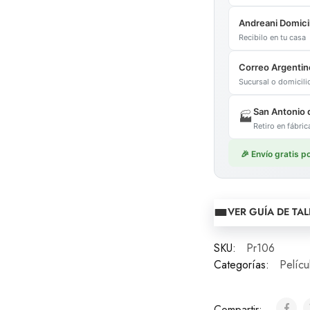
Andreani Domicil
Recibilo en tu casa
Correo Argentin
Sucursal o domicil
San Antonio 
🏭
Retiro en fábr
🎉 Envío gratis 
VER GUÍA DE TAL
SKU:
Pr106
Categorías:
Pelícu
Compartir: