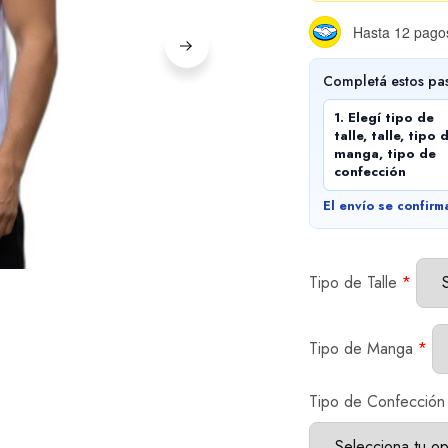
Hasta 12 pagos
Completá estos pa
1. Elegí tipo de
talle, talle, tipo 
manga, tipo de
confección
El envío se confirm
Tipo de Talle
*
Tipo de Manga
*
Tipo de Confección