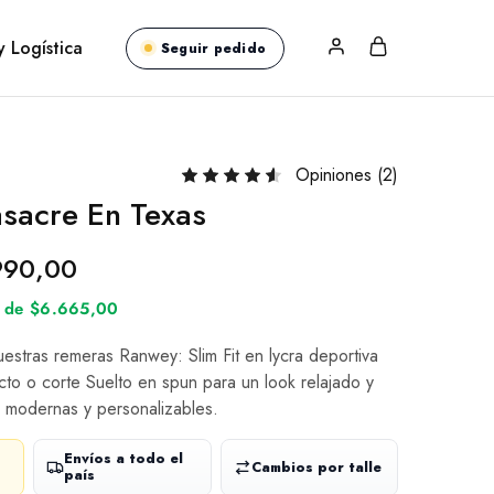
y Logística
Seguir pedido
Opiniones (
2
)
sacre En Texas
990,00
és de $6.665,00
nuestras remeras Ranwey: Slim Fit en lycra deportiva
cto o corte Suelto en spun para un look relajado y
 modernas y personalizables.
Envíos a todo el
Cambios por talle
país