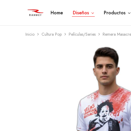
Home
Diseños
Productos
Ranwey
Tu
|
Estilo,
Tu
Tu
Estilo,
Diseño
Tu
—
Inicio
Cultura Pop
Películas/Series
Remera Masacre
Diseño
Remeras,
Buzos
y
Calzas