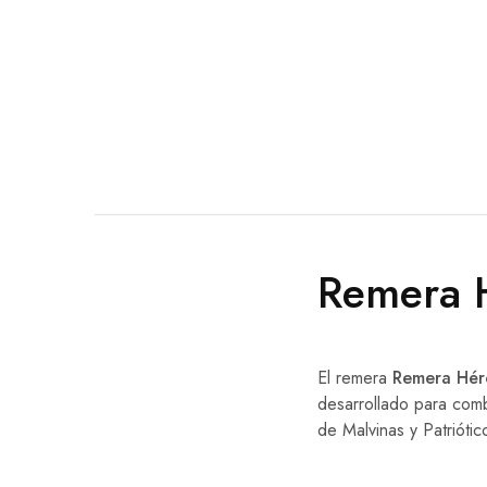
Remera H
El remera
Remera Héro
desarrollado para comb
de Malvinas y Patrióti