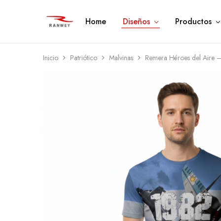
Home
Diseños
Productos
Ranwey
Tu
|
Estilo,
Tu
Tu
Estilo,
Diseño
Tu
—
Inicio
Patriótico
Malvinas
Remera Héroes del Aire –
Diseño
Remeras,
Buzos
y
Calzas