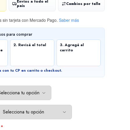
Envíos a todo el
Cambios por talle
país
 sin tarjeta
con Mercado Pago.
Saber más
sos para comprar
2. Revisá el total
3. Agregá al
de
carrito
a con tu CP en carrito o checkout.
*