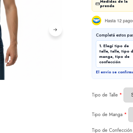
Medidas de la
prenda
Hasta 12 pagos
Completá estos pa
1. Elegí tipo de
talle, talle, tipo 
manga, tipo de
confección
El envío se confirm
Tipo de Talle
*
Tipo de Manga
*
Tipo de Confección