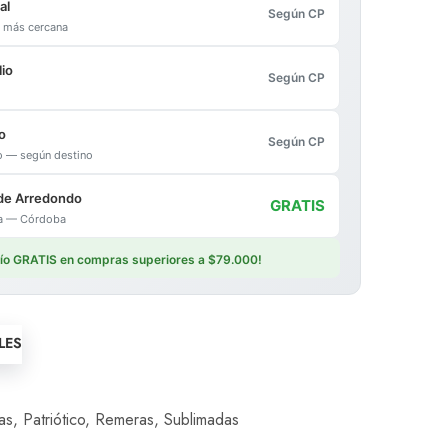
al
Según CP
al más cercana
io
Según CP
o
Según CP
io — según destino
de Arredondo
GRATIS
ica — Córdoba
vío GRATIS en compras superiores a $79.000!
LES
as
,
Patriótico
,
Remeras
,
Sublimadas