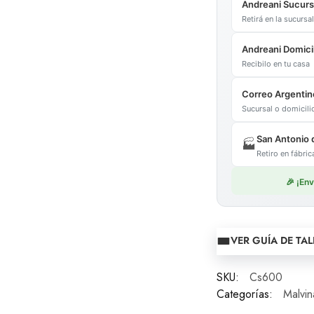
Andreani Sucurs
Retirá en la sucurs
Andreani Domicil
Recibilo en tu casa
Correo Argentin
Sucursal o domicil
San Antonio 
🏭
Retiro en fábr
🎉 ¡En
VER GUÍA DE TAL
SKU:
Cs600
Categorías:
Malvin