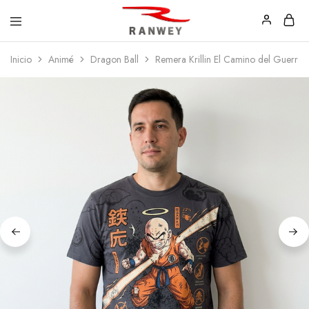
Ranwey
Tu
Inicio
Animé
Dragon Ball
Remera Krillin El Camino del Guerrero 
|
Estilo,
Tu
Tu
Estilo,
Diseño
Tu
—
Diseño
Remeras,
Buzos
y
Calzas