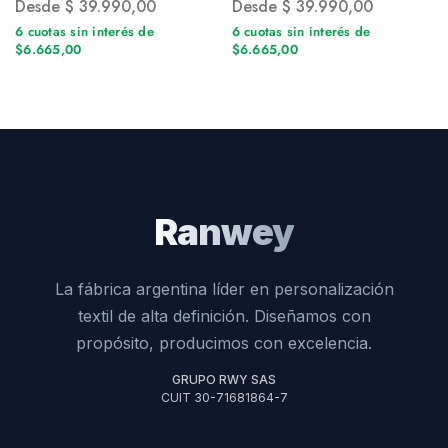
Desde
$
39.990,00
Desde
$
39.990,00
6 cuotas sin interés de
6 cuotas sin interés de
$6.665,00
$6.665,00
Ranwey
La fábrica argentina líder en personalización
textil de alta definición. Diseñamos con
propósito, producimos con excelencia.
GRUPO RWY SAS
CUIT 30-71681864-7