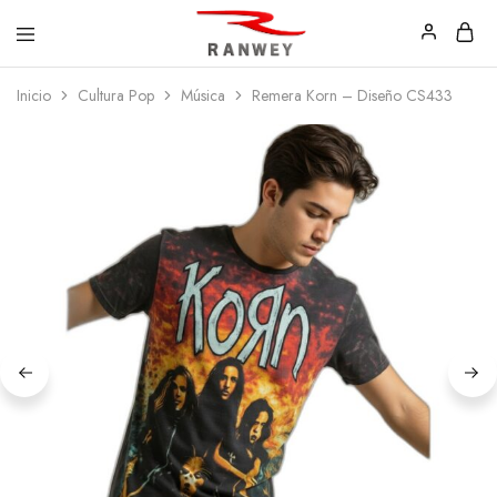
Ranwey
Tu
Inicio
Cultura Pop
Música
Remera Korn – Diseño CS433
|
Estilo,
Tu
Tu
Estilo,
Diseño
Tu
—
Diseño
Remeras,
Buzos
y
Calzas