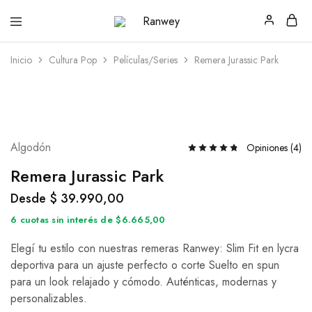
Ranwey
Tu
|
Estilo,
Tu
Tu
Inicio
Cultura Pop
Películas/Series
Remera Jurassic Park
Estilo,
Diseño
Tu
—
Diseño
Remeras,
Buzos
y
Calzas
Algodón
Opiniones (
4
)
Remera Jurassic Park
Desde
$
39.990,00
6 cuotas sin interés de $6.665,00
Elegí tu estilo con nuestras remeras Ranwey: Slim Fit en lycra
deportiva para un ajuste perfecto o corte Suelto en spun
para un look relajado y cómodo. Auténticas, modernas y
personalizables.