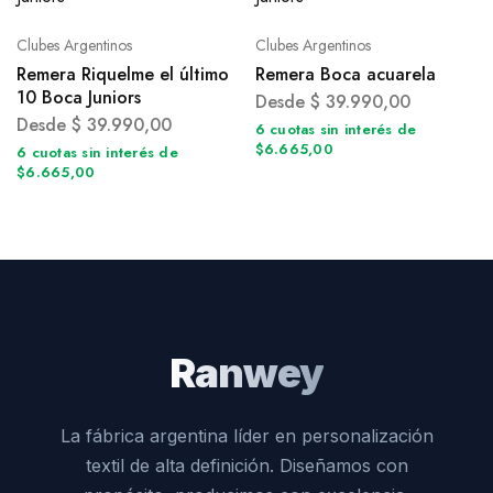
Clubes Argentinos
Clubes Argentinos
Remera Riquelme el último
Remera Boca acuarela
10 Boca Juniors
Desde
$
39.990,00
Desde
$
39.990,00
6 cuotas sin interés de
$6.665,00
6 cuotas sin interés de
$6.665,00
Ranwey
La fábrica argentina líder en personalización
textil de alta definición. Diseñamos con