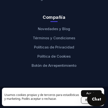
Compañía
Novedades y Blog
Términos y Condiciones
Políticas de Privacidad
Política de Cookies
Botón de Arrepentimiento
Aceptar
© 2026 Ranwey Personalizados. Todos los derechos
Usamos cookies propias y de terceros para estadísticas
Chat
y marketing. Podés aceptar o rechazar.
reservados.
Rechazar