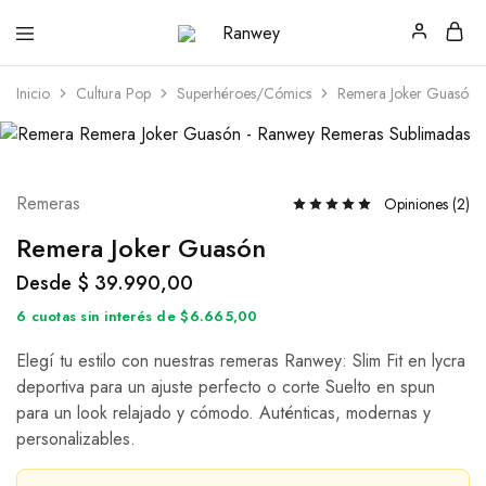
Ranwey
Tu
|
Estilo,
Tu
Tu
Inicio
Cultura Pop
Superhéroes/Cómics
Remera Joker Guasón
Estilo,
Diseño
Tu
—
Diseño
Remeras,
Buzos
y
Calzas
Remeras
Opiniones (
2
)
Remera Joker Guasón
Desde
$
39.990,00
6 cuotas sin interés de $6.665,00
Elegí tu estilo con nuestras remeras Ranwey: Slim Fit en lycra
deportiva para un ajuste perfecto o corte Suelto en spun
para un look relajado y cómodo. Auténticas, modernas y
personalizables.