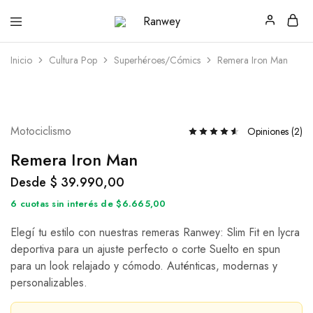
Ranwey
Tu
|
Estilo,
Tu
Tu
Inicio
Cultura Pop
Superhéroes/Cómics
Remera Iron Man
Estilo,
Diseño
Tu
—
Diseño
Remeras,
Buzos
y
Calzas
Motociclismo
Opiniones (
2
)
Remera Iron Man
Desde
$
39.990,00
6 cuotas sin interés de $6.665,00
Elegí tu estilo con nuestras remeras Ranwey: Slim Fit en lycra
deportiva para un ajuste perfecto o corte Suelto en spun
para un look relajado y cómodo. Auténticas, modernas y
personalizables.