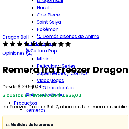
Dragon Ball
Naruto
One Piece
Saint Seiya
Pokémon
🚀 Demás diseños de Animé
Dragon Ball
🇦🇷 Malvinas
Valorado
🎬 Cultura Pop
con
Opiniones (
2
)
5.00
Música
de
Películas y Series
Remera Ira Freezer Dragon 
5
Superhéroes / Cómics
según
Videojuegos
Desde
$
39.990,00
1
🚀 Otros diseños
opinión
🚘 Automovilismo
6 cuotas sin interés de $6.665,00
Productos
Ira Freezer Dragon Ball Z, ahora en tu remera. en sublimac
Remeras
Full Print
Algodón Estampadas
Medidas de la prenda