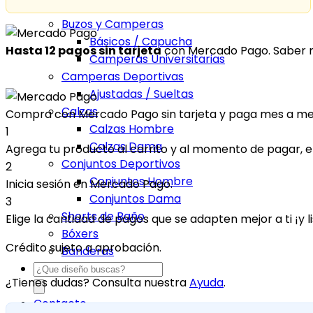
Camisetas Pádel
Buzos y Camperas
Básicos / Capucha
Hasta 12 pagos sin tarjeta
con Mercado Pago.
Saber 
Camperas Universitarias
Camperas Deportivas
Ajustadas / Sueltas
Calzas
Compra con Mercado Pago sin tarjeta y paga mes a m
Calzas Hombre
1
Calzas Dama
Agrega tu producto al carrito y al momento de pagar, eli
Conjuntos Deportivos
2
Conjuntos Hombre
Inicia sesión en Mercado Pago.
Conjuntos Dama
3
Shorts de Baño
Elige la cantidad de pagos que se adapten mejor a ti ¡y li
Bóxers
Crédito sujeto a aprobación.
Banderas
Products
¿Tienes dudas? Consulta nuestra
Ayuda
.
search
Contacto