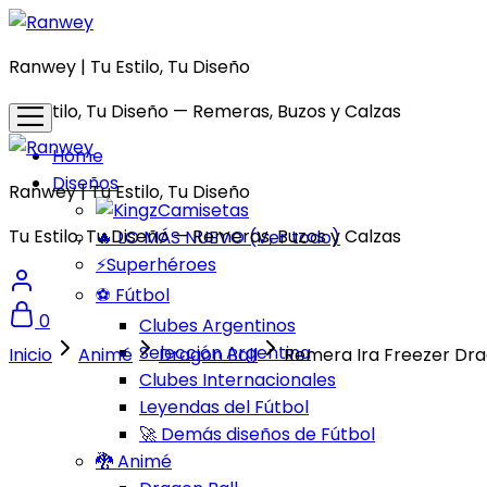
Ranwey | Tu Estilo, Tu Diseño
Tu Estilo, Tu Diseño — Remeras, Buzos y Calzas
Home
Diseños
Ranwey | Tu Estilo, Tu Diseño
Camisetas
Tu Estilo, Tu Diseño — Remeras, Buzos y Calzas
🔥 LO MÁS NUEVO (Ver todo)
⚡Superhéroes
⚽ Fútbol
0
Clubes Argentinos
Selección Argentina
Inicio
Animé
Dragon Ball
Remera Ira Freezer Dra
Clubes Internacionales
Leyendas del Fútbol
🚀 Demás diseños de Fútbol
🐉 Animé