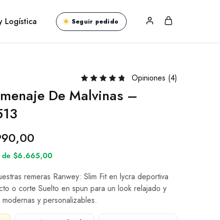
y Logística
Seguir pedido
Opiniones (
4
)
menaje De Malvinas –
513
990,00
és de $6.665,00
nuestras remeras Ranwey: Slim Fit en lycra deportiva
cto o corte Suelto en spun para un look relajado y
 modernas y personalizables.