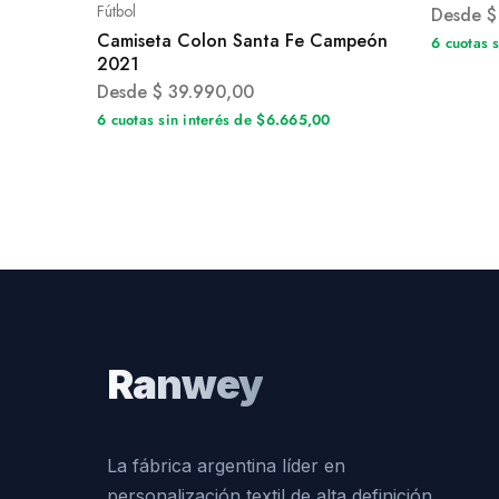
Fútbol
Desde
$
Camiseta Colon Santa Fe Campeón
6 cuotas 
2021
Desde
$
39.990,00
6 cuotas sin interés de $6.665,00
Ranwey
La fábrica argentina líder en
personalización textil de alta definición.