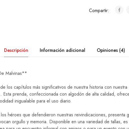
Compartir:
Descripción
Información adicional
Opiniones (4)
e Malvinas**
e los capítulos más significativos de nuestra historia con nuestra
 Esta prenda, confeccionada con algodón de alta calidad, ofrec
didad inigualable para el uso diario.
n los héroes que defendieron nuestras reivindicaciones, presenta g
can orgullo y memoria. Disponible en una variedad de tallas, es
sea para un encuentro informal con amigos o para un evento con u