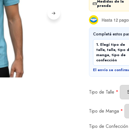
Medidas de la
prenda
Hasta 12 pagos
Completá estos pa
1. Elegí tipo de
talle, talle, tipo 
manga, tipo de
confección
El envío se confirm
Tipo de Talle
*
Tipo de Manga
*
Tipo de Confección