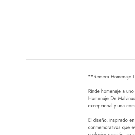
**Remera Homenaje D
Rinde homenaje a uno d
Homenaje De Malvinas.
excepcional y una como
El diseño, inspirado e
conmemorativos que evo
cualquier ocasión, ya 