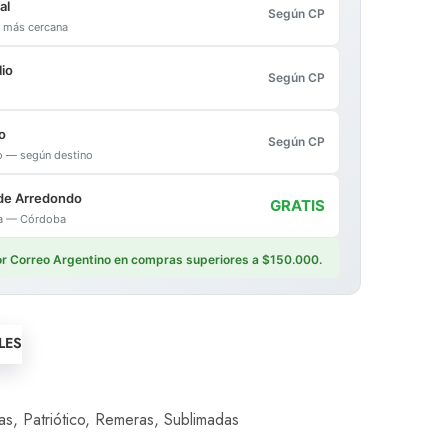
al
Según CP
al más cercana
io
Según CP
o
Según CP
io — según destino
de Arredondo
GRATIS
ica — Córdoba
por Correo Argentino en compras superiores a $150.000.
LES
as
,
Patriótico
,
Remeras
,
Sublimadas