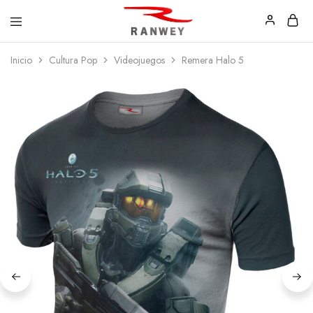
Ranwey
Tu
Inicio
Cultura Pop
Videojuegos
Remera Halo 5
|
Estilo,
Tu
Tu
Estilo,
Diseño
Tu
—
Diseño
Remeras,
Buzos
y
Calzas