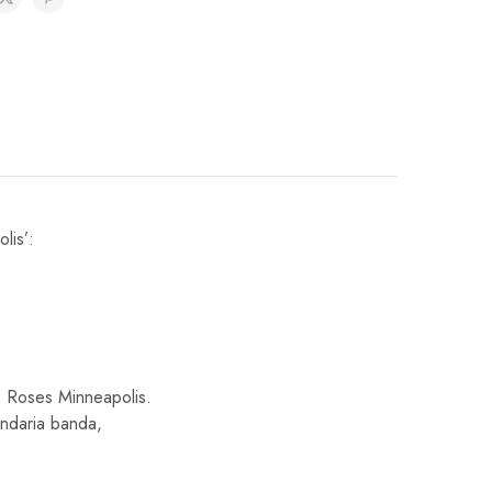
lis’:
’ Roses Minneapolis.
endaria banda,