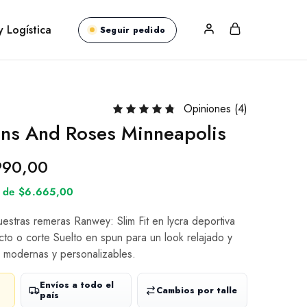
y Logística
Seguir pedido
Opiniones (
4
)
ns And Roses Minneapolis
990,00
és de $6.665,00
nuestras remeras Ranwey: Slim Fit en lycra deportiva
cto o corte Suelto en spun para un look relajado y
 modernas y personalizables.
Envíos a todo el
Cambios por talle
país