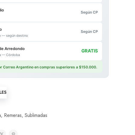
io
Según CP
o
Según CP
io — según destino
de Arredondo
GRATIS
ica — Córdoba
por Correo Argentino en compras superiores a $150.000.
LES
a
,
Remeras
,
Sublimadas