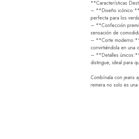
**Características Des
– **Diseño icónico:** 
perfecta para los verd
– **Confección premiu
sensación de comodida
– **Corte moderno:** C
convirtiéndola en una o
– **Detalles únicos:**
distingue, ideal para 
Combínala con jeans aj
remera no solo es una 