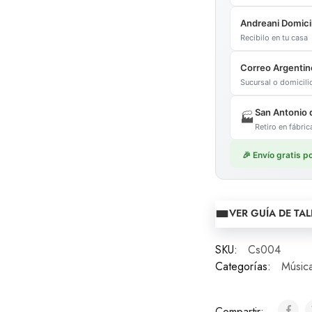
Andreani Domicil
Recibilo en tu casa
Correo Argentin
Sucursal o domicil
San Antonio 
🏭
Retiro en fábr
🎉 Envío gratis 
VER GUÍA DE TAL
SKU:
Cs004
Categorías:
Músic
Compartir: