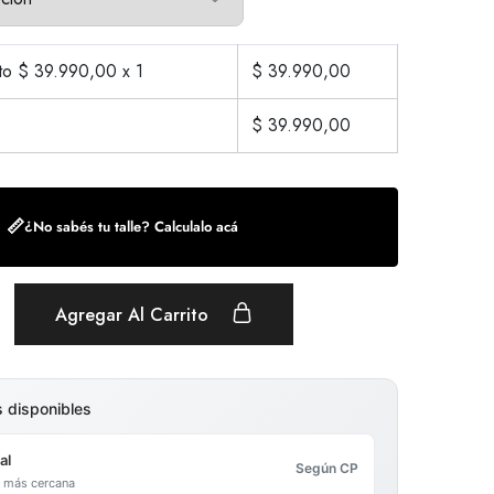
cto $
39.990,00
x 1
$
39.990,00
$
39.990,00
📏
¿No sabés tu talle? Calculalo acá
Agregar Al Carrito
s disponibles
al
Según CP
al más cercana