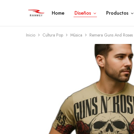
Home
Diseños
Productos
Ranwey
Tu
|
Estilo,
Tu
Tu
Estilo,
Diseño
Tu
—
Inicio
Cultura Pop
Música
Remera Guns And Roses 
Diseño
Remeras,
Buzos
y
Calzas