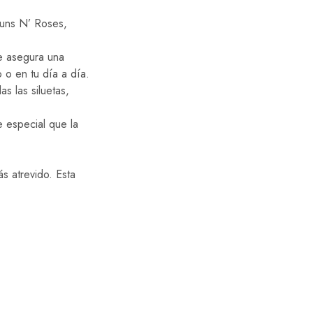
Guns N’ Roses,
e asegura una
 o en tu día a día.
s las siluetas,
 especial que la
s atrevido. Esta