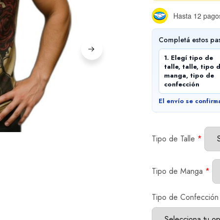
Hasta 12 pagos
Completá estos pa
1. Elegí tipo de
talle, talle, tipo 
manga, tipo de
confección
El envío se confirm
Tipo de Talle
*
Tipo de Manga
*
Tipo de Confección