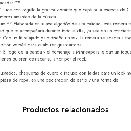
tacadas:**
Luce con orgullo la gráfica vibrante que captura la esencia de 
aderos amantes de la música.
m:** Elaborada en suave algodón de alta calidad, esta remera t
d que te acompañará durante todo el día, ya sea en un concierto
on un fit relajado y un diseño unisex, la remera se adapta a toda
pción versátil para cualquier guardarropa.
 El logo de la banda y el homenaje a Minneapolis le dan un toque
quienes quieren destacar su amor por el rock.
ustados, chaquetas de cuero o incluso con faldas para un look má
pieza de ropa, es una declaración de estilo y una forma de
Productos relacionados