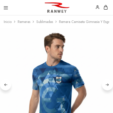
Ranwey
Tu
Inicio
Remeras
Sublimadas
Remera Camiseta Gimnasia Y Esgrim
|
Estilo,
Tu
Tu
Estilo,
Diseño
Tu
—
Diseño
Remeras,
Buzos
y
Calzas