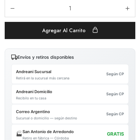
Agregar Al Carrito
Envíos y retiros disponibles
Andreani Sucursal
Según CP
Retirá en la sucursal más cercana
Andreani Domicilio
Según CP
Recibilo en tu casa
Correo Argentino
Según CP
Sucursal o domicilio — según destino
San Antonio de Arredondo
🏭
GRATIS
Retiro en fábrica — Córdoba